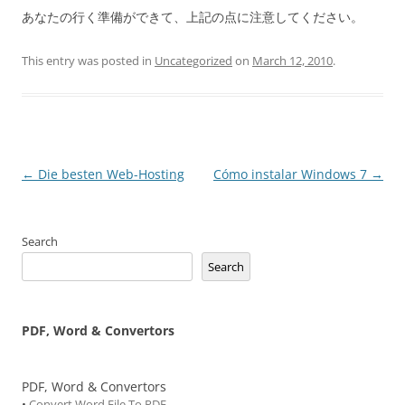
あなたの行く準備ができて、上記の点に注意してください。
This entry was posted in
Uncategorized
on
March 12, 2010
.
Post
←
Die besten Web-Hosting
Cómo instalar Windows 7
→
navigation
Search
Search
PDF, Word & Convertors
PDF, Word & Convertors
•
Convert Word File To PDF