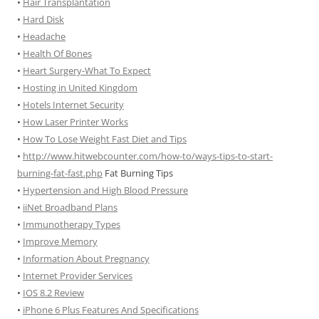
•
Hair Transplantation
•
Hard Disk
•
Headache
•
Health Of Bones
•
Heart Surgery-What To Expect
•
Hosting in United Kingdom
•
Hotels Internet Security
•
How Laser Printer Works
•
How To Lose Weight Fast Diet and Tips
•
http://www.hitwebcounter.com/how-to/ways-tips-to-start-
burning-fat-fast.php
Fat Burning Tips
•
Hypertension and High Blood Pressure
•
iiNet Broadband Plans
•
Immunotherapy Types
•
Improve Memory
•
Information About Pregnancy
•
Internet Provider Services
•
IOS 8.2 Review
•
iPhone 6 Plus Features And Specifications