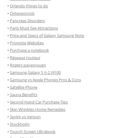
•
Orlando things to do
•
Osteoporosis
•
Pancreas Disorders
•
Paris Must See Attractions
•
Price and Specs of Galaxy Samsung Note
•
Promote Websites
•
Purchase a notebook
•
Réseaux routeur
•
Rogers payasyougo
•
Samsung Galaxy S II-2 I9100
•
Samsung vs Apple Phones Pros & Cons
•
Satellite Phone
•
Sauna Benefits
•
Second Hand Car Purchase Tips
•
Skin Wrinkles Home Remedies
•
Sprint vs Verizon
•
Stockholm
•
Tourch Screen Ultrabook