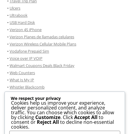
•
Travel Trip Plan
•
Ulcers
•
Ultrabook
•
USB Hard Disk
•
Verizon 4S iPhone
•
Verizon Planes de llamadas celulares
•
Verizon Wireless Cellular Mobile Plans
•
Vodafone Prepaid Sim
•
Voice over IP VOIP
•
Walmart Coupons Deals Black Friday
•
Web Counters
•
What Is My IP
•
Whistler Blackcomb
•
Windmobile
We respect your privacy
•
Windows 7
Cookies help us improve your experience,
deliver personalized content, and analyze
•
Windows 7 consejos de instalación
traffic. You can choose which cookies to allow
•
Windows 8 Information
by clicking
Customize
. Click
Accept All
to
consent or
Reject All
to decline non-essential
• .DOCX TO .PDF Conversion
cookies.
• JPG To PDF Conversion