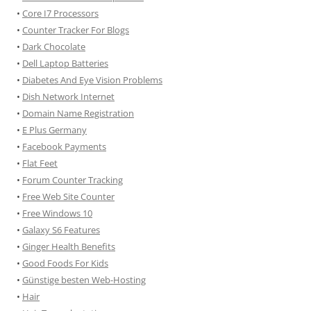
•
Core I7 Processors
•
Counter Tracker For Blogs
•
Dark Chocolate
•
Dell Laptop Batteries
•
Diabetes And Eye Vision Problems
•
Dish Network Internet
•
Domain Name Registration
•
E Plus Germany
•
Facebook Payments
•
Flat Feet
•
Forum Counter Tracking
•
Free Web Site Counter
•
Free Windows 10
•
Galaxy S6 Features
•
Ginger Health Benefits
•
Good Foods For Kids
•
Günstige besten Web-Hosting
•
Hair