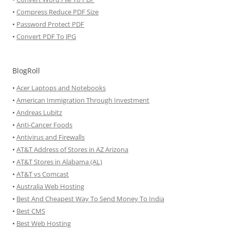
•
Compress Reduce PDF Size
•
Password Protect PDF
•
Convert PDF To JPG
BlogRoll
•
Acer Laptops and Notebooks
•
American Immigration Through Investment
•
Andreas Lubitz
•
Anti-Cancer Foods
•
Antivirus and Firewalls
•
AT&T Address of Stores in AZ Arizona
•
AT&T Stores in Alabama (AL)
•
AT&T vs Comcast
•
Australia Web Hosting
•
Best And Cheapest Way To Send Money To India
•
Best CMS
•
Best Web Hosting