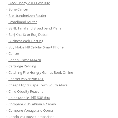
•
Black Friday 2011 Best Buy
•
Bone Cancer
•
Breitbandnetzen Router
•
Broadband router
•
BSNL Tarrif and Broad band Plans
•
Burj Khalifa or Burj Dubai
•
Business Web Hosting
•
Buy Nokia N8 Cellular Smart Phone
•
Cancer
•
Canon Pixma MX420
•
Cartridge Refilling
•
Catching Fire Hungry Games Book Online
•
Charter vs Verizon DSL
•
Cheap Flights Cape Town South Africa
•
Child Obesity Reasons
•
China Mobile 中国移动通信
•
Compare 2015 Altima & Camry
•
Compare Vonage and Ooma
•
Condo Vs House Comparison