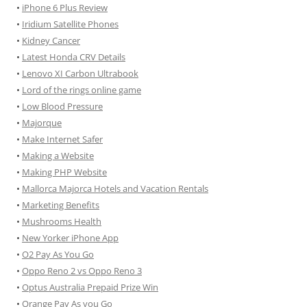
•
iPhone 6 Plus Review
•
Iridium Satellite Phones
•
Kidney Cancer
•
Latest Honda CRV Details
•
Lenovo XI Carbon Ultrabook
•
Lord of the rings online game
•
Low Blood Pressure
•
Majorque
•
Make Internet Safer
•
Making a Website
•
Making PHP Website
•
Mallorca Majorca Hotels and Vacation Rentals
•
Marketing Benefits
•
Mushrooms Health
•
New Yorker iPhone App
•
O2 Pay As You Go
•
Oppo Reno 2 vs Oppo Reno 3
•
Optus Australia Prepaid Prize Win
•
Orange Pay As you Go