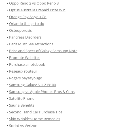
•
Oppo Reno 2 vs Oppo Reno 3
•
Optus Australia Prepaid Prize Win
•
Orange Pay As you Go
•
Orlando things to do
•
Osteoporosis
•
Pancreas Disorders
•
Paris Must See Attractions
•
Price and Specs of Galaxy Samsung Note
•
Promote Websites
•
Purchase a notebook
•
Réseaux routeur
•
Rogers payasyougo
•
Samsung Galaxy S II-2 I9100
•
Samsung vs Apple Phones Pros & Cons
•
Satellite Phone
•
Sauna Benefits
•
Second Hand Car Purchase Tips
•
Skin Wrinkles Home Remedies
•
Sprint vs Verizon