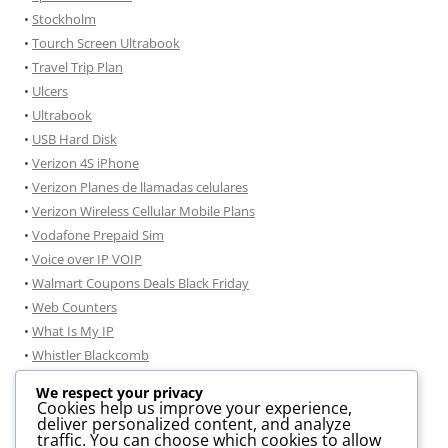
•
Stockholm
•
Tourch Screen Ultrabook
•
Travel Trip Plan
•
Ulcers
•
Ultrabook
•
USB Hard Disk
•
Verizon 4S iPhone
•
Verizon Planes de llamadas celulares
•
Verizon Wireless Cellular Mobile Plans
•
Vodafone Prepaid Sim
•
Voice over IP VOIP
•
Walmart Coupons Deals Black Friday
•
Web Counters
•
What Is My IP
•
Whistler Blackcomb
•
Windmobile
We respect your privacy
•
Windows 7
Cookies help us improve your experience,
deliver personalized content, and analyze
•
Windows 7 consejos de instalación
traffic. You can choose which cookies to allow