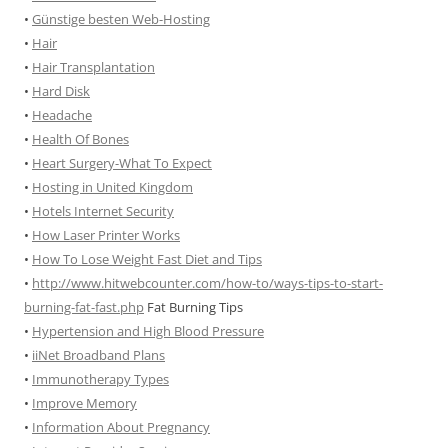
•
Günstige besten Web-Hosting
•
Hair
•
Hair Transplantation
•
Hard Disk
•
Headache
•
Health Of Bones
•
Heart Surgery-What To Expect
•
Hosting in United Kingdom
•
Hotels Internet Security
•
How Laser Printer Works
•
How To Lose Weight Fast Diet and Tips
•
http://www.hitwebcounter.com/how-to/ways-tips-to-start-
burning-fat-fast.php
Fat Burning Tips
•
Hypertension and High Blood Pressure
•
iiNet Broadband Plans
•
Immunotherapy Types
•
Improve Memory
•
Information About Pregnancy