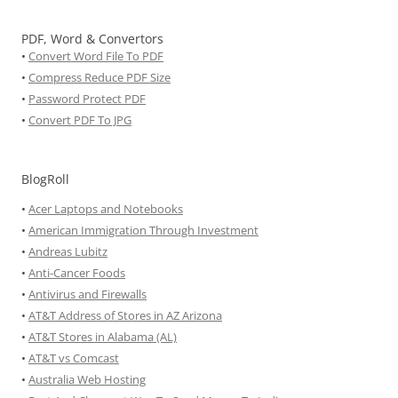
PDF, Word & Convertors
•
Convert Word File To PDF
•
Compress Reduce PDF Size
•
Password Protect PDF
•
Convert PDF To JPG
BlogRoll
•
Acer Laptops and Notebooks
•
American Immigration Through Investment
•
Andreas Lubitz
•
Anti-Cancer Foods
•
Antivirus and Firewalls
•
AT&T Address of Stores in AZ Arizona
•
AT&T Stores in Alabama (AL)
•
AT&T vs Comcast
•
Australia Web Hosting