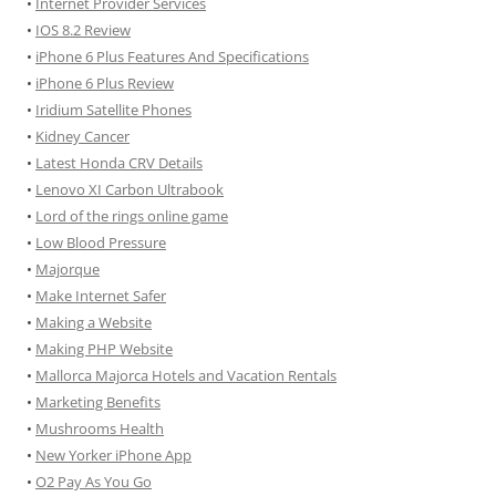
•
Internet Provider Services
•
IOS 8.2 Review
•
iPhone 6 Plus Features And Specifications
•
iPhone 6 Plus Review
•
Iridium Satellite Phones
•
Kidney Cancer
•
Latest Honda CRV Details
•
Lenovo XI Carbon Ultrabook
•
Lord of the rings online game
•
Low Blood Pressure
•
Majorque
•
Make Internet Safer
•
Making a Website
•
Making PHP Website
•
Mallorca Majorca Hotels and Vacation Rentals
•
Marketing Benefits
•
Mushrooms Health
•
New Yorker iPhone App
•
O2 Pay As You Go