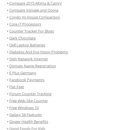
•
Compare 2015 Altima & Camry
•
Compare Vonage and Ooma
•
Condo Vs House Comparison
•
Core I7 Processors
•
Counter Tracker For Blogs
•
Dark Chocolate
•
Dell Laptop Batteries
•
Diabetes And Eye Vision Problems
•
Dish Network Internet
•
Domain Name Registration
•
E Plus Germany
•
Facebook Payments
•
Flat Feet
•
Forum Counter Tracking
•
Free Web Site Counter
•
Free Windows 10
•
Galaxy S6 Features
•
Ginger Health Benefits
•
Good Foods For Kids