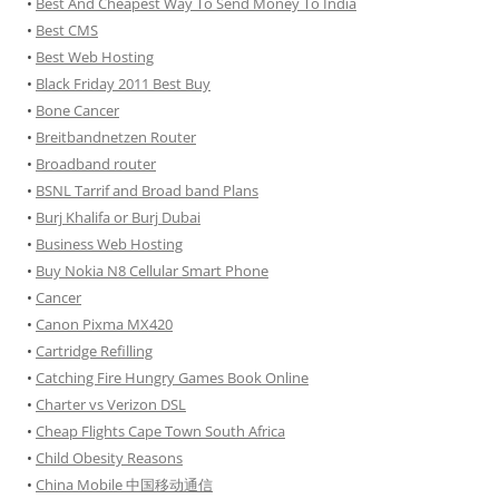
•
Best And Cheapest Way To Send Money To India
•
Best CMS
•
Best Web Hosting
•
Black Friday 2011 Best Buy
•
Bone Cancer
•
Breitbandnetzen Router
•
Broadband router
•
BSNL Tarrif and Broad band Plans
•
Burj Khalifa or Burj Dubai
•
Business Web Hosting
•
Buy Nokia N8 Cellular Smart Phone
•
Cancer
•
Canon Pixma MX420
•
Cartridge Refilling
•
Catching Fire Hungry Games Book Online
•
Charter vs Verizon DSL
•
Cheap Flights Cape Town South Africa
•
Child Obesity Reasons
•
China Mobile 中国移动通信